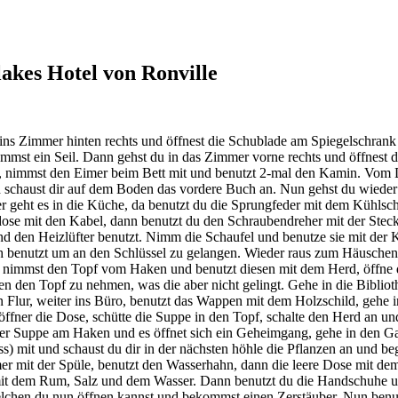
akes Hotel von Ronville
 ins Zimmer hinten rechts und öffnest die Schublade am Spiegelschrank 
mmst ein Seil. Dann gehst du in das Zimmer vorne rechts und öffnest
en, nimmst den Eimer beim Bett mit und benutzt 2-mal den Kamin. Vom D
d schaust dir auf dem Boden das vordere Buch an. Nun gehst du wieder 
er geht es in die Küche, da benutzt du die Sprungfeder mit dem Kühls
eckdose mit den Kabel, dann benutzt du den Schraubendreher mit der St
d den Heizlüfter benutzt. Nimm die Schaufel und benutze sie mit der 
ch benutzt um an den Schlüssel zu gelangen. Wieder raus zum Häuschen 
, nimmst den Topf vom Haken und benutzt diesen mit dem Herd, öffne 
n den Topf zu nehmen, was die aber nicht gelingt. Gehe in die Biblio
den Flur, weiter ins Büro, benutzt das Wappen mit dem Holzschild, geh
fner die Dose, schütte die Suppe in den Topf, schalte den Herd an u
t der Suppe am Haken und es öffnet sich ein Geheimgang, gehe in den 
s) mit und schaust du dir in der nächsten höhle die Pflanzen an und be
 mit der Spüle, benutzt den Wasserhahn, dann die leere Dose mit dem 
it dem Rum, Salz und dem Wasser. Dann benutzt du die Handschuhe und
elchen du nun öffnen kannst und bekommst einen Zerstäuber. Nun benutz