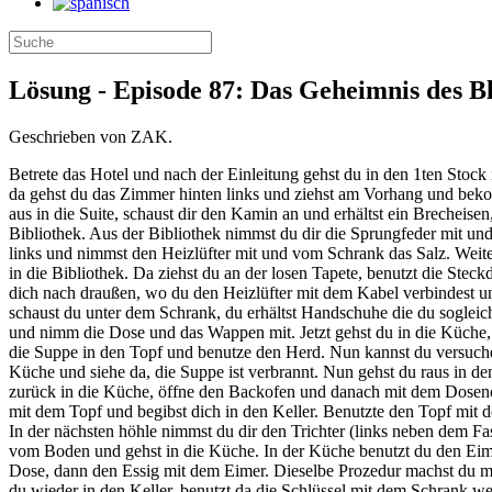
Lösung - Episode 87: Das Geheimnis des Bl
Geschrieben von ZAK.
Betrete das Hotel und nach der Einleitung gehst du in den 1ten Stock
da gehst du das Zimmer hinten links und ziehst am Vorhang und beko
aus in die Suite, schaust dir den Kamin an und erhältst ein Brecheis
Bibliothek. Aus der Bibliothek nimmst du dir die Sprungfeder mit un
links und nimmst den Heizlüfter mit und vom Schrank das Salz. Weit
in die Bibliothek. Da ziehst du an der losen Tapete, benutzt die St
dich nach draußen, wo du den Heizlüfter mit dem Kabel verbindest un
schaust du unter dem Schrank, du erhältst Handschuhe die du soglei
und nimm die Dose und das Wappen mit. Jetzt gehst du in die Küche
die Suppe in den Topf und benutze den Herd. Nun kannst du versuche
Küche und siehe da, die Suppe ist verbrannt. Nun gehst du raus in 
zurück in die Küche, öffne den Backofen und danach mit dem Dosenöf
mit dem Topf und begibst dich in den Keller. Benutzte den Topf mi
In der nächsten höhle nimmst du dir den Trichter (links neben dem Fas
vom Boden und gehst in die Küche. In der Küche benutzt du den Eimer
Dose, dann den Essig mit dem Eimer. Dieselbe Prozedur machst du m
du wieder in den Keller, benutzt da die Schlüssel mit dem Schrank w