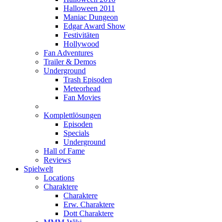
Halloween 2011
Maniac Dungeon
Edgar Award Show
Festivitäten
Hollywood
Fan Adventures
Trailer & Demos
Underground
Trash Episoden
Meteorhead
Fan Movies
Komplettlösungen
Episoden
Specials
Underground
Hall of Fame
Reviews
Spielwelt
Locations
Charaktere
Charaktere
Erw. Charaktere
Dott Charaktere