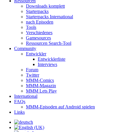
Ressourcen
Downloads komplett
Starterpacks
Starterpacks International
nach Episoden
Tools
Verschiedenes
Gamesources
Ressourcen Search-Tool
Community
Entwickler
Entwicklerliste
Interviews
Forum
Twitter
MMM-Comics
MMM-Magazin
MMM Lets Play
International
FAQs
MMM-Episoden auf Android spielen
Links