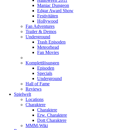
Halloween 2011
Maniac Dungeon
Edgar Award Show
Festivitäten
Hollywood
Fan Adventures
Trailer & Demos
Underground
Trash Episoden
Meteorhead
Fan Movies
Komplettlösungen
Episoden
Specials
Underground
Hall of Fame
Reviews
Spielwelt
Locations
Charaktere
Charaktere
Erw. Charaktere
Dott Charaktere
MMM-Wiki