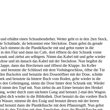
und erhältst einen Schraubendreher. Weiter geht es in den 2ten Stock,
 die Schublade, du bekommst eine Steckdose. Dann gehst du gerade
ach nimmst du die Plastikflasche mit und gehst runter in die
in den Flur und dann ins Cafe, dort öffnest du den Schrank vorne
chrank und ziehst am selbigem. Nimm das Kabel mit und gehe wieder
eckdose und im danach das Kabel mit der Steckdose. Nun begibst du
Klappe, dann das Brecheisen und öffnest die Klappe. Im Keller
und benutzte die Schlüssel mit dem Vorhängeschloss, öffne die Tür
den Backofen und benutzte den Dosenöffner mit der Dose, schütte
thek und benutzte da hintere Buch vom Boden, gehe wieder in die
e in den Geheimgang, nimm die Dose hinter dem Schrank mit. Wieder
nd nimm den Topf mit. Nun ziehst du am Eimer benutzt den Henkel
Gang, weiter durch zum nächsten Gang und benutzt 2-mal den Wagon.
gibst dich wieder in die Bibliothek. Dort benutzt du das vordere Buch
Wasser, nimmst dir den Essig und benutzt diesen mit der leeren
 benutzt dann die Plastikflasche mit dem Pflanzengift. Nun gehst
t du den Trichter mit dem Zerstäuber, dann die Plastikflasche mit