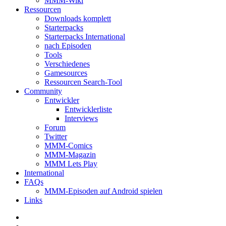
MMM-Wiki
Ressourcen
Downloads komplett
Starterpacks
Starterpacks International
nach Episoden
Tools
Verschiedenes
Gamesources
Ressourcen Search-Tool
Community
Entwickler
Entwicklerliste
Interviews
Forum
Twitter
MMM-Comics
MMM-Magazin
MMM Lets Play
International
FAQs
MMM-Episoden auf Android spielen
Links