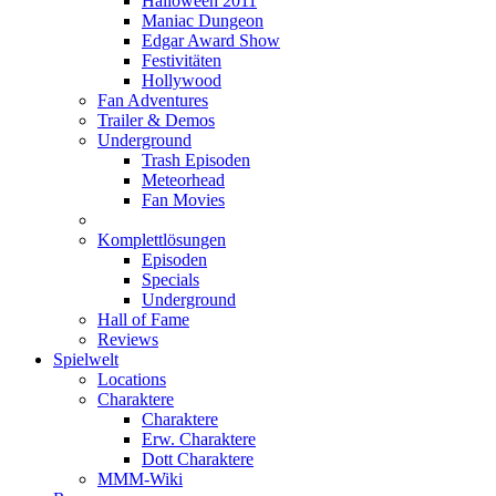
Halloween 2011
Maniac Dungeon
Edgar Award Show
Festivitäten
Hollywood
Fan Adventures
Trailer & Demos
Underground
Trash Episoden
Meteorhead
Fan Movies
Komplettlösungen
Episoden
Specials
Underground
Hall of Fame
Reviews
Spielwelt
Locations
Charaktere
Charaktere
Erw. Charaktere
Dott Charaktere
MMM-Wiki