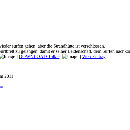
ieder surfen gehen, aber die Strandhütte ist verschlossen.
 Surfbrett zu gelangen, damit er seiner Leidenschaft, dem Surfen nachk
|
DOWNLOAD Talkie
|
Wiki-Eintrag
uni 2011
.
boba