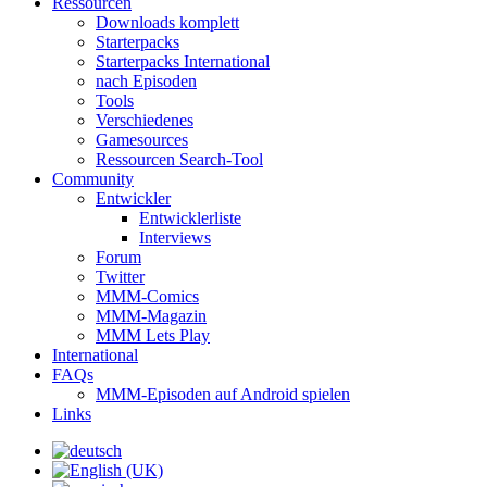
Ressourcen
Downloads komplett
Starterpacks
Starterpacks International
nach Episoden
Tools
Verschiedenes
Gamesources
Ressourcen Search-Tool
Community
Entwickler
Entwicklerliste
Interviews
Forum
Twitter
MMM-Comics
MMM-Magazin
MMM Lets Play
International
FAQs
MMM-Episoden auf Android spielen
Links