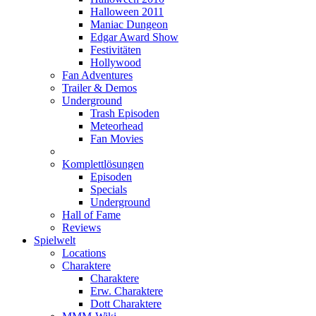
Halloween 2011
Maniac Dungeon
Edgar Award Show
Festivitäten
Hollywood
Fan Adventures
Trailer & Demos
Underground
Trash Episoden
Meteorhead
Fan Movies
Komplettlösungen
Episoden
Specials
Underground
Hall of Fame
Reviews
Spielwelt
Locations
Charaktere
Charaktere
Erw. Charaktere
Dott Charaktere