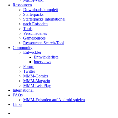
MMM-Wiki
Ressourcen
Downloads komplett
Starterpacks
Starterpacks International
nach Episoden
Tools
Verschiedenes
Gamesources
Ressourcen Search-Tool
Community
Entwickler
Entwicklerliste
Interviews
Forum
Twitter
MMM-Comics
MMM-Magazin
MMM Lets Play
International
FAQs
MMM-Episoden auf Android spielen
Links