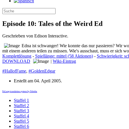
Episode 10: Tales of the Weird Ed
Geschrieben von Edison Interactive.
Edna ist schwanger! Wie konnte das nur passieren? Wir wolle
mit einem anderen teilen zu müssen. Wie's ausschaut, muss er sich 
Komplettlösung
-
Spiellänge: mittel (58 Aktionen)
-
Schwierigkeit: s
DOWNLOAD
|
Wiki-Eintrag
#HallofFame
,
#GoldenEdgar
Erstellt am
04. April 2005
.
FaLang translation system by Faboba
Staffel 1
Staffel 2
Staffel 3
Staffel 4
Staffel 5
Staffel 6