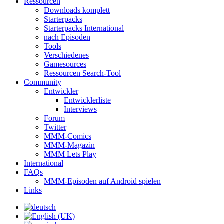
Ressourcen
Downloads komplett
Starterpacks
Starterpacks International
nach Episoden
Tools
Verschiedenes
Gamesources
Ressourcen Search-Tool
Community
Entwickler
Entwicklerliste
Interviews
Forum
Twitter
MMM-Comics
MMM-Magazin
MMM Lets Play
International
FAQs
MMM-Episoden auf Android spielen
Links