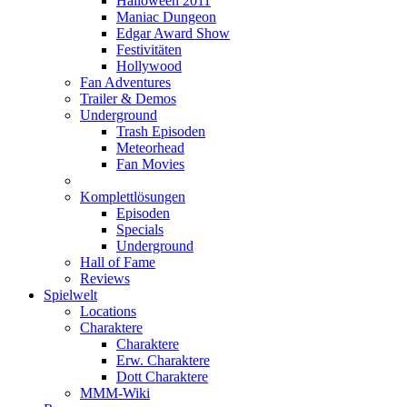
Halloween 2011
Maniac Dungeon
Edgar Award Show
Festivitäten
Hollywood
Fan Adventures
Trailer & Demos
Underground
Trash Episoden
Meteorhead
Fan Movies
Komplettlösungen
Episoden
Specials
Underground
Hall of Fame
Reviews
Spielwelt
Locations
Charaktere
Charaktere
Erw. Charaktere
Dott Charaktere
MMM-Wiki