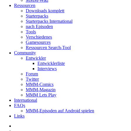
MMM-Wiki
Ressourcen
Downloads komplett
Starterpacks
Starterpacks International
nach Episoden
Tools
Verschiedenes
Gamesources
Ressourcen Search-Tool
Community
Entwickler
Entwicklerliste
Interviews
Forum
Twitter
MMM-Comics
MMM-Magazin
MMM Lets Play
International
FAQs
MMM-Episoden auf Android spielen
Links