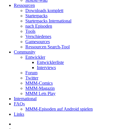
MMM-Wiki
Ressourcen
Downloads komplett
Starterpacks
Starterpacks International
nach Episoden
Tools
Verschiedenes
Gamesources
Ressourcen Search-Tool
Community
Entwickler
Entwicklerliste
Interviews
Forum
Twitter
MMM-Comics
MMM-Magazin
MMM Lets Play
International
FAQs
MMM-Episoden auf Android spielen
Links