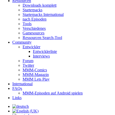
Ressourcen
Downloads komplett
Starterpacks
Starterpacks International
nach Episoden
Tools
Verschiedenes
Gamesources
Ressourcen Search-Tool
Community
Entwickler
Entwicklerliste
Interviews
Forum
Twitter
MMM-Comics
MMM-Magazin
MMM Lets Play
International
FAQs
MMM-Episoden auf Android spielen
Links