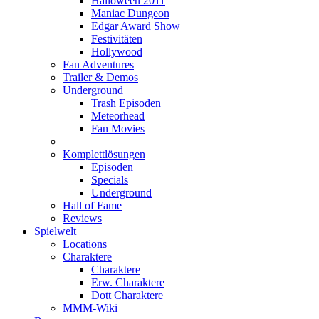
Halloween 2011
Maniac Dungeon
Edgar Award Show
Festivitäten
Hollywood
Fan Adventures
Trailer & Demos
Underground
Trash Episoden
Meteorhead
Fan Movies
Komplettlösungen
Episoden
Specials
Underground
Hall of Fame
Reviews
Spielwelt
Locations
Charaktere
Charaktere
Erw. Charaktere
Dott Charaktere
MMM-Wiki