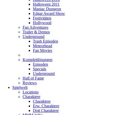
Halloween 2011
Maniac Dungeon
Edgar Award Show
Festivitäten
Hollywood
Fan Adventures
Trailer & Demos
Underground
Trash Episoden
Meteorhead
Fan Movies
Komplettlösungen
Episoden
Specials
Underground
Hall of Fame
Reviews
Spielwelt
Locations
Charaktere
Charaktere
Erw. Charaktere
Dott Charaktere