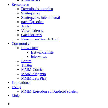
MMM-Wiki
Ressourcen
Downloads komplett
Starterpacks
Starterpacks International
nach Episoden
Tools
Verschiedenes
Gamesources
Ressourcen Search-Tool
Community
Entwickler
Entwicklerliste
Interviews
Forum
Twitter
MMM-Comics
MMM-Magazin
MMM Lets Play
International
FAQs
MMM-Episoden auf Android spielen
Links