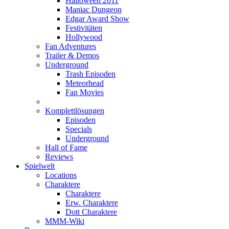
Halloween 2011
Maniac Dungeon
Edgar Award Show
Festivitäten
Hollywood
Fan Adventures
Trailer & Demos
Underground
Trash Episoden
Meteorhead
Fan Movies
Komplettlösungen
Episoden
Specials
Underground
Hall of Fame
Reviews
Spielwelt
Locations
Charaktere
Charaktere
Erw. Charaktere
Dott Charaktere
MMM-Wiki