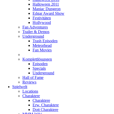
Halloween 2011
Maniac Dungeon
Edgar Award Show
Festivitäten
Hollywood
Fan Adventures
Trailer & Demos
Underground
Trash Episoden
Meteorhead
Fan Movies
Komplettlösungen
Episoden
Specials
Underground
Hall of Fame
Reviews
Spielwelt
Locations
Charaktere
Charaktere
Erw. Charaktere
Dott Charaktere