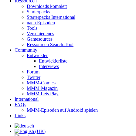
Ressourcen
Downloads komplett
Starterpacks
Starterpacks International
nach Episoden
Tools
Verschiedenes
Gamesources
Ressourcen Search-Tool
Community
Entwickler
Entwicklerliste
Interviews
Forum
Twitter
MMM-Comics
MMM-Magazin
MMM Lets Play
International
FAQs
MMM-Episoden auf Android spielen
Links