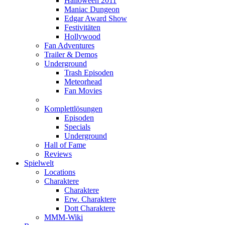
Halloween 2011
Maniac Dungeon
Edgar Award Show
Festivitäten
Hollywood
Fan Adventures
Trailer & Demos
Underground
Trash Episoden
Meteorhead
Fan Movies
Komplettlösungen
Episoden
Specials
Underground
Hall of Fame
Reviews
Spielwelt
Locations
Charaktere
Charaktere
Erw. Charaktere
Dott Charaktere
MMM-Wiki