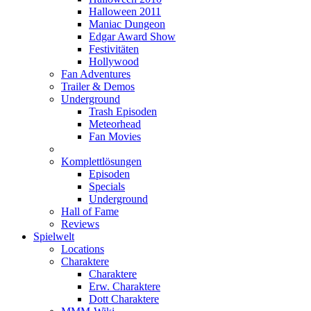
Halloween 2011
Maniac Dungeon
Edgar Award Show
Festivitäten
Hollywood
Fan Adventures
Trailer & Demos
Underground
Trash Episoden
Meteorhead
Fan Movies
Komplettlösungen
Episoden
Specials
Underground
Hall of Fame
Reviews
Spielwelt
Locations
Charaktere
Charaktere
Erw. Charaktere
Dott Charaktere