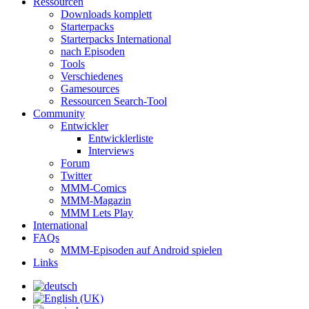
Ressourcen
Downloads komplett
Starterpacks
Starterpacks International
nach Episoden
Tools
Verschiedenes
Gamesources
Ressourcen Search-Tool
Community
Entwickler
Entwicklerliste
Interviews
Forum
Twitter
MMM-Comics
MMM-Magazin
MMM Lets Play
International
FAQs
MMM-Episoden auf Android spielen
Links