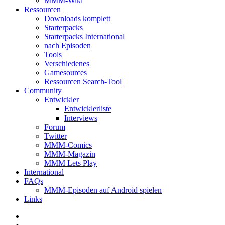
MMM-Wiki
Ressourcen
Downloads komplett
Starterpacks
Starterpacks International
nach Episoden
Tools
Verschiedenes
Gamesources
Ressourcen Search-Tool
Community
Entwickler
Entwicklerliste
Interviews
Forum
Twitter
MMM-Comics
MMM-Magazin
MMM Lets Play
International
FAQs
MMM-Episoden auf Android spielen
Links