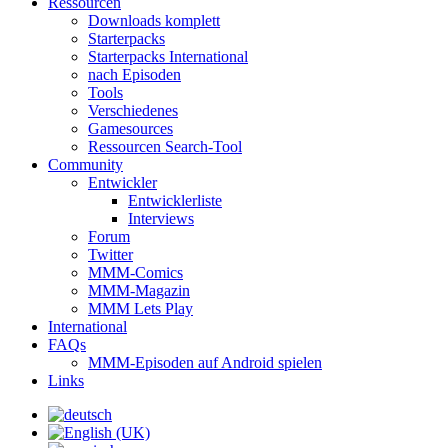
Ressourcen
Downloads komplett
Starterpacks
Starterpacks International
nach Episoden
Tools
Verschiedenes
Gamesources
Ressourcen Search-Tool
Community
Entwickler
Entwicklerliste
Interviews
Forum
Twitter
MMM-Comics
MMM-Magazin
MMM Lets Play
International
FAQs
MMM-Episoden auf Android spielen
Links