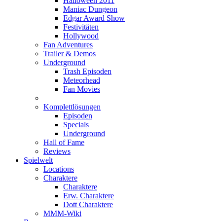
Halloween 2011
Maniac Dungeon
Edgar Award Show
Festivitäten
Hollywood
Fan Adventures
Trailer & Demos
Underground
Trash Episoden
Meteorhead
Fan Movies
Komplettlösungen
Episoden
Specials
Underground
Hall of Fame
Reviews
Spielwelt
Locations
Charaktere
Charaktere
Erw. Charaktere
Dott Charaktere
MMM-Wiki