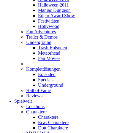
Halloween 2011
Maniac Dungeon
Edgar Award Show
Festivitäten
Hollywood
Fan Adventures
Trailer & Demos
Underground
Trash Episoden
Meteorhead
Fan Movies
Komplettlösungen
Episoden
Specials
Underground
Hall of Fame
Reviews
Spielwelt
Locations
Charaktere
Charaktere
Erw. Charaktere
Dott Charaktere