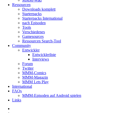
MMM-Wiki
Ressourcen
Downloads komplett
Starterpacks
Starterpacks International
nach Episoden
Tools
Verschiedenes
Gamesources
Ressourcen Search-Tool
Community
Entwickler
Entwicklerliste
Interviews
Forum
Twitter
MMM-Comics
MMM-Magazin
MMM Lets Play
International
FAQs
MMM-Episoden auf Android spielen
Links