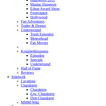
Halloween 2011
Maniac Dungeon
Edgar Award Show
Festivitäten
Hollywood
Fan Adventures
Trailer & Demos
Underground
Trash Episoden
Meteorhead
Fan Movies
Komplettlösungen
Episoden
Specials
Underground
Hall of Fame
Reviews
Spielwelt
Locations
Charaktere
Charaktere
Erw. Charaktere
Dott Charaktere
MMM-Wiki