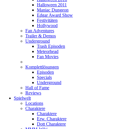
Halloween 2011
Maniac Dungeon
Edgar Award Show
Festivitäten
Hollywood
Fan Adventures
Trailer & Demos
Underground
Trash Episoden
Meteorhead
Fan Movies
Komplettlösungen
Episoden
Specials
Underground
Hall of Fame
Reviews
Spielwelt
Locations
Charaktere
Charaktere
Erw. Charaktere
Dott Charaktere