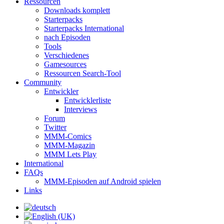
Ressourcen
Downloads komplett
Starterpacks
Starterpacks International
nach Episoden
Tools
Verschiedenes
Gamesources
Ressourcen Search-Tool
Community
Entwickler
Entwicklerliste
Interviews
Forum
Twitter
MMM-Comics
MMM-Magazin
MMM Lets Play
International
FAQs
MMM-Episoden auf Android spielen
Links