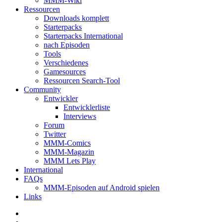
MMM-Wiki
Ressourcen
Downloads komplett
Starterpacks
Starterpacks International
nach Episoden
Tools
Verschiedenes
Gamesources
Ressourcen Search-Tool
Community
Entwickler
Entwicklerliste
Interviews
Forum
Twitter
MMM-Comics
MMM-Magazin
MMM Lets Play
International
FAQs
MMM-Episoden auf Android spielen
Links