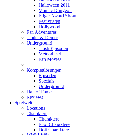
Halloween 2011
Maniac Dungeon
Edgar Award Show
Festivitäten
Hollywood
Fan Adventures
Trailer & Demos
Underground
Trash Episoden
Meteorhead
Fan Movies
Komplettlösungen
Episoden
Specials
Underground
Hall of Fame
Reviews
Spielwelt
Locations
Charaktere
Charaktere
Erw. Charaktere
Dott Charaktere