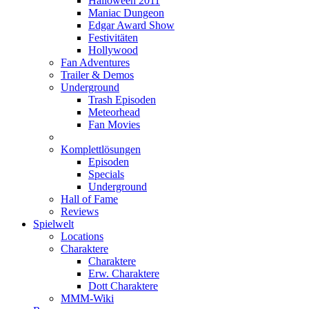
Halloween 2011
Maniac Dungeon
Edgar Award Show
Festivitäten
Hollywood
Fan Adventures
Trailer & Demos
Underground
Trash Episoden
Meteorhead
Fan Movies
Komplettlösungen
Episoden
Specials
Underground
Hall of Fame
Reviews
Spielwelt
Locations
Charaktere
Charaktere
Erw. Charaktere
Dott Charaktere
MMM-Wiki