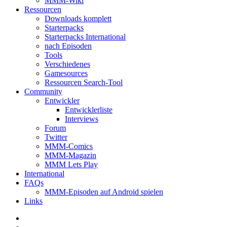
MMM-Wiki
Ressourcen
Downloads komplett
Starterpacks
Starterpacks International
nach Episoden
Tools
Verschiedenes
Gamesources
Ressourcen Search-Tool
Community
Entwickler
Entwicklerliste
Interviews
Forum
Twitter
MMM-Comics
MMM-Magazin
MMM Lets Play
International
FAQs
MMM-Episoden auf Android spielen
Links