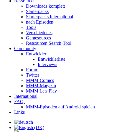
Ressourcen
Downloads komplett
Starterpacks
Starterpacks International
nach Episoden
Tools
Verschiedenes
Gamesources
Ressourcen Search-Tool
Community
Entwickler
Entwicklerliste
Interviews
Forum
Twitter
MMM-Comics
MMM-Magazin
MMM Lets Play
International
FAQs
MMM-Episoden auf Android spielen
Links