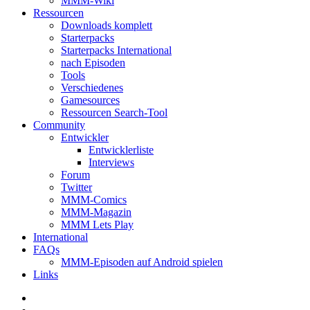
MMM-Wiki
Ressourcen
Downloads komplett
Starterpacks
Starterpacks International
nach Episoden
Tools
Verschiedenes
Gamesources
Ressourcen Search-Tool
Community
Entwickler
Entwicklerliste
Interviews
Forum
Twitter
MMM-Comics
MMM-Magazin
MMM Lets Play
International
FAQs
MMM-Episoden auf Android spielen
Links