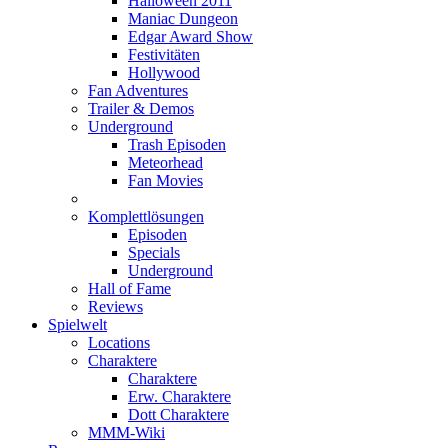
Halloween 2011
Maniac Dungeon
Edgar Award Show
Festivitäten
Hollywood
Fan Adventures
Trailer & Demos
Underground
Trash Episoden
Meteorhead
Fan Movies
Komplettlösungen
Episoden
Specials
Underground
Hall of Fame
Reviews
Spielwelt
Locations
Charaktere
Charaktere
Erw. Charaktere
Dott Charaktere
MMM-Wiki