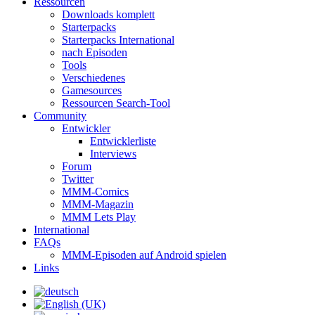
Ressourcen
Downloads komplett
Starterpacks
Starterpacks International
nach Episoden
Tools
Verschiedenes
Gamesources
Ressourcen Search-Tool
Community
Entwickler
Entwicklerliste
Interviews
Forum
Twitter
MMM-Comics
MMM-Magazin
MMM Lets Play
International
FAQs
MMM-Episoden auf Android spielen
Links