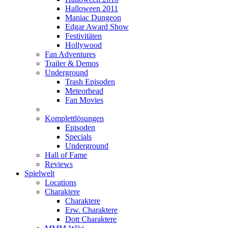
Halloween 2011
Maniac Dungeon
Edgar Award Show
Festivitäten
Hollywood
Fan Adventures
Trailer & Demos
Underground
Trash Episoden
Meteorhead
Fan Movies
Komplettlösungen
Episoden
Specials
Underground
Hall of Fame
Reviews
Spielwelt
Locations
Charaktere
Charaktere
Erw. Charaktere
Dott Charaktere