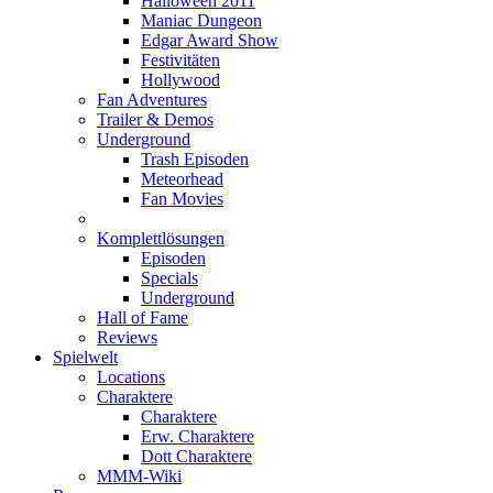
Halloween 2011
Maniac Dungeon
Edgar Award Show
Festivitäten
Hollywood
Fan Adventures
Trailer & Demos
Underground
Trash Episoden
Meteorhead
Fan Movies
Komplettlösungen
Episoden
Specials
Underground
Hall of Fame
Reviews
Spielwelt
Locations
Charaktere
Charaktere
Erw. Charaktere
Dott Charaktere
MMM-Wiki