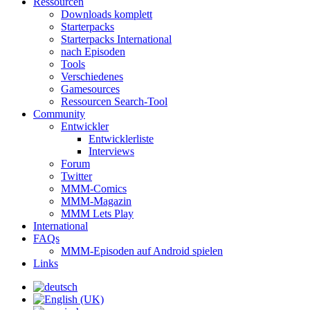
Ressourcen
Downloads komplett
Starterpacks
Starterpacks International
nach Episoden
Tools
Verschiedenes
Gamesources
Ressourcen Search-Tool
Community
Entwickler
Entwicklerliste
Interviews
Forum
Twitter
MMM-Comics
MMM-Magazin
MMM Lets Play
International
FAQs
MMM-Episoden auf Android spielen
Links