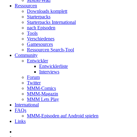
MMM-Wiki
Ressourcen
Downloads komplett
Starterpacks
Starterpacks International
nach Episoden
Tools
Verschiedenes
Gamesources
Ressourcen Search-Tool
Community
Entwickler
Entwicklerliste
Interviews
Forum
Twitter
MMM-Comics
MMM-Magazin
MMM Lets Play
International
FAQs
MMM-Episoden auf Android spielen
Links