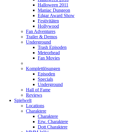
Halloween 2011
Maniac Dungeon
Edgar Award Show
Festivitäten
Hollywood
Fan Adventures
Trailer & Demos
Underground
Trash Episoden
Meteorhead
Fan Movies
Komplettlösungen
Episoden
Specials
Underground
Hall of Fame
Reviews
Spielwelt
Locations
Charaktere
Charaktere
Erw. Charaktere
Dott Charaktere