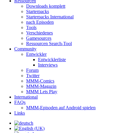
Ressourcen
Downloads komplett
Starterpacks
Starterpacks International
nach Episoden
Tools
Verschiedenes
Gamesources
Ressourcen Search-Tool
Community
Entwickler
Entwicklerliste
Interviews
Forum
Twitter
MMM-Comics
MMM-Magazin
MMM Lets Play
International
FAQs
MMM-Episoden auf Android spielen
Links