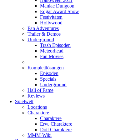
Halloween 2011
Maniac Dungeon
Edgar Award Show
Festivitäten
Hollywood
Fan Adventures
Trailer & Demos
Underground
Trash Episoden
Meteorhead
Fan Movies
Komplettlösungen
Episoden
Specials
Underground
Hall of Fame
Reviews
Spielwelt
Locations
Charaktere
Charaktere
Erw. Charaktere
Dott Charaktere
MMM-Wiki