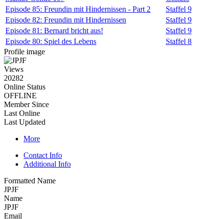
Episode 85: Freundin mit Hindernissen - Part 2
Staffel 9
Episode 82: Freundin mit Hindernissen
Staffel 9
Episode 81: Bernard bricht aus!
Staffel 9
Episode 80: Spiel des Lebens
Staffel 8
Profile image
Views
20282
Online Status
OFFLINE
Member Since
Last Online
Last Updated
More
Contact Info
Additional Info
Formatted Name
JPJF
Name
JPJF
Email