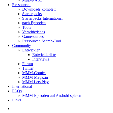
MMM-Wiki
Ressourcen
Downloads komplett
Starterpacks
Starterpacks International
nach Episoden
Tools
Verschiedenes
Gamesources
Ressourcen Search-Tool
Community
Entwickler
Entwicklerliste
Interviews
Forum
Twitter
MMM-Comics
MMM-Magazin
MMM Lets Play
International
FAQs
MMM-Episoden auf Android spielen
Links