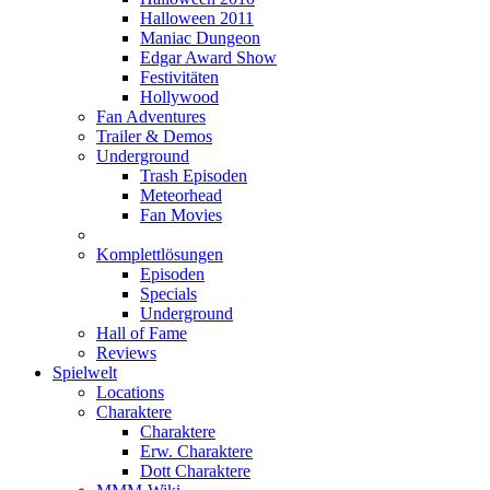
Halloween 2011
Maniac Dungeon
Edgar Award Show
Festivitäten
Hollywood
Fan Adventures
Trailer & Demos
Underground
Trash Episoden
Meteorhead
Fan Movies
Komplettlösungen
Episoden
Specials
Underground
Hall of Fame
Reviews
Spielwelt
Locations
Charaktere
Charaktere
Erw. Charaktere
Dott Charaktere