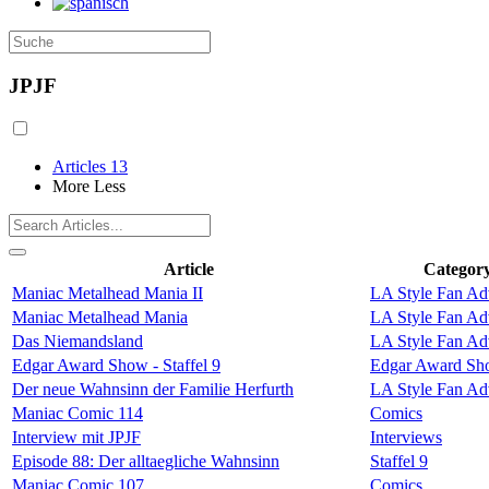
JPJF
Articles
13
More
Less
Article
Categor
Maniac Metalhead Mania II
LA Style Fan Ad
Maniac Metalhead Mania
LA Style Fan Ad
Das Niemandsland
LA Style Fan Ad
Edgar Award Show - Staffel 9
Edgar Award S
Der neue Wahnsinn der Familie Herfurth
LA Style Fan Ad
Maniac Comic 114
Comics
Interview mit JPJF
Interviews
Episode 88: Der alltaegliche Wahnsinn
Staffel 9
Maniac Comic 107
Comics