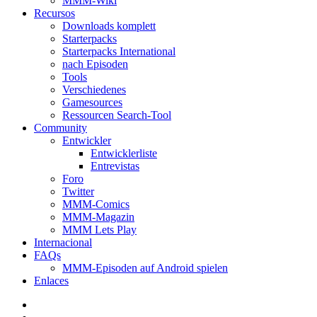
MMM-Wiki
Recursos
Downloads komplett
Starterpacks
Starterpacks International
nach Episoden
Tools
Verschiedenes
Gamesources
Ressourcen Search-Tool
Community
Entwickler
Entwicklerliste
Entrevistas
Foro
Twitter
MMM-Comics
MMM-Magazin
MMM Lets Play
Internacional
FAQs
MMM-Episoden auf Android spielen
Enlaces