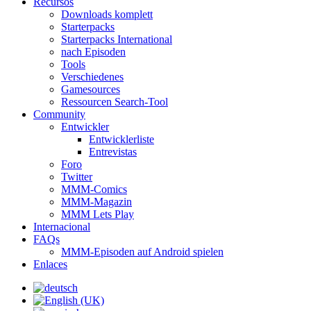
Recursos
Downloads komplett
Starterpacks
Starterpacks International
nach Episoden
Tools
Verschiedenes
Gamesources
Ressourcen Search-Tool
Community
Entwickler
Entwicklerliste
Entrevistas
Foro
Twitter
MMM-Comics
MMM-Magazin
MMM Lets Play
Internacional
FAQs
MMM-Episoden auf Android spielen
Enlaces