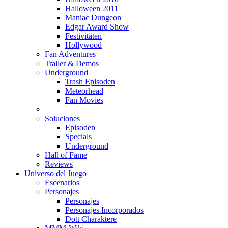
Halloween 2011
Maniac Dungeon
Edgar Award Show
Festivitäten
Hollywood
Fan Adventures
Trailer & Demos
Underground
Trash Episoden
Meteorhead
Fan Movies
Soluciones
Episoden
Specials
Underground
Hall of Fame
Reviews
Universo del Juego
Escenarios
Personajes
Personajes
Personajes Incorporados
Dott Charaktere