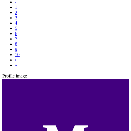
‹
1
2
3
4
5
6
7
8
9
10
›
»
Profile image