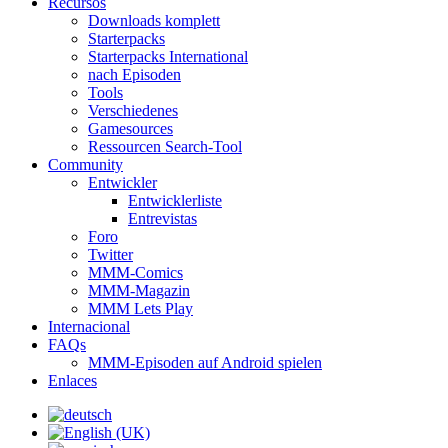
Recursos
Downloads komplett
Starterpacks
Starterpacks International
nach Episoden
Tools
Verschiedenes
Gamesources
Ressourcen Search-Tool
Community
Entwickler
Entwicklerliste
Entrevistas
Foro
Twitter
MMM-Comics
MMM-Magazin
MMM Lets Play
Internacional
FAQs
MMM-Episoden auf Android spielen
Enlaces