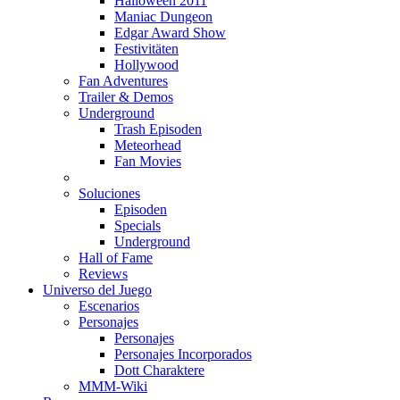
Halloween 2011
Maniac Dungeon
Edgar Award Show
Festivitäten
Hollywood
Fan Adventures
Trailer & Demos
Underground
Trash Episoden
Meteorhead
Fan Movies
Soluciones
Episoden
Specials
Underground
Hall of Fame
Reviews
Universo del Juego
Escenarios
Personajes
Personajes
Personajes Incorporados
Dott Charaktere
MMM-Wiki