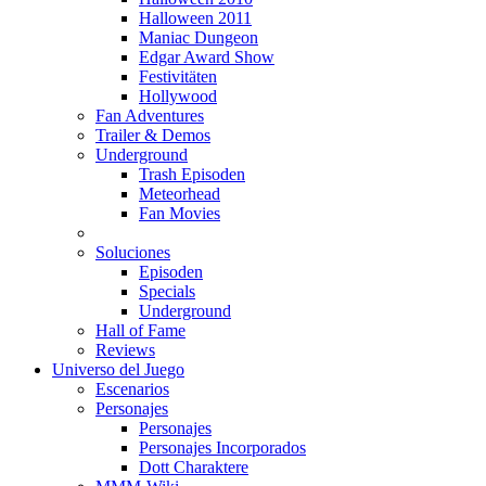
Halloween 2011
Maniac Dungeon
Edgar Award Show
Festivitäten
Hollywood
Fan Adventures
Trailer & Demos
Underground
Trash Episoden
Meteorhead
Fan Movies
Soluciones
Episoden
Specials
Underground
Hall of Fame
Reviews
Universo del Juego
Escenarios
Personajes
Personajes
Personajes Incorporados
Dott Charaktere