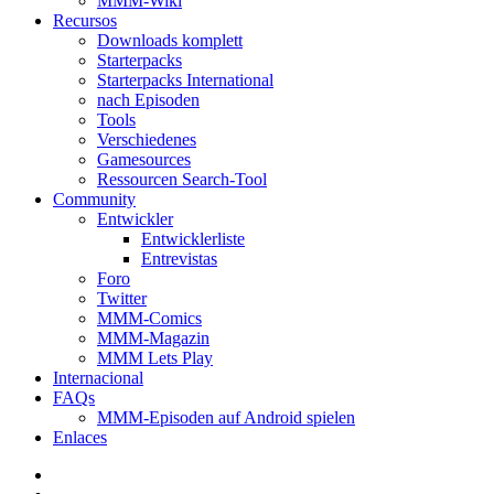
MMM-Wiki
Recursos
Downloads komplett
Starterpacks
Starterpacks International
nach Episoden
Tools
Verschiedenes
Gamesources
Ressourcen Search-Tool
Community
Entwickler
Entwicklerliste
Entrevistas
Foro
Twitter
MMM-Comics
MMM-Magazin
MMM Lets Play
Internacional
FAQs
MMM-Episoden auf Android spielen
Enlaces