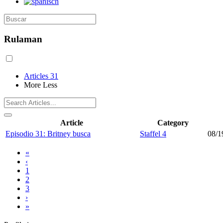
Rulaman
Articles
31
More
Less
Article
Category
Episodio 31: Britney busca
Staffel 4
08/1
«
‹
1
2
3
›
»