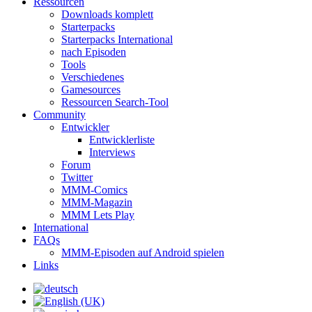
Ressourcen
Downloads komplett
Starterpacks
Starterpacks International
nach Episoden
Tools
Verschiedenes
Gamesources
Ressourcen Search-Tool
Community
Entwickler
Entwicklerliste
Interviews
Forum
Twitter
MMM-Comics
MMM-Magazin
MMM Lets Play
International
FAQs
MMM-Episoden auf Android spielen
Links