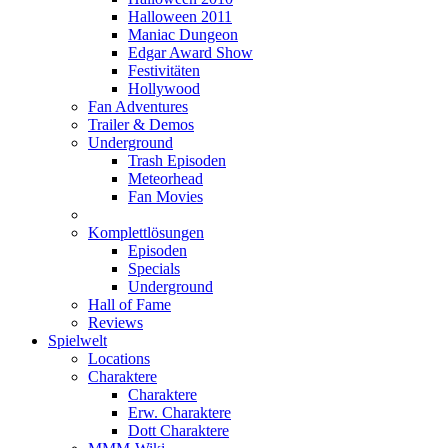
Halloween 2011
Maniac Dungeon
Edgar Award Show
Festivitäten
Hollywood
Fan Adventures
Trailer & Demos
Underground
Trash Episoden
Meteorhead
Fan Movies
Komplettlösungen
Episoden
Specials
Underground
Hall of Fame
Reviews
Spielwelt
Locations
Charaktere
Charaktere
Erw. Charaktere
Dott Charaktere