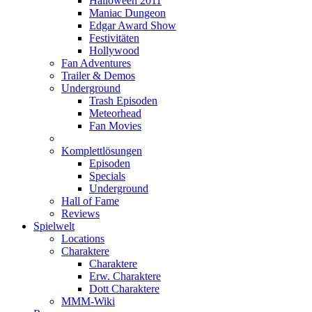
Halloween 2011
Maniac Dungeon
Edgar Award Show
Festivitäten
Hollywood
Fan Adventures
Trailer & Demos
Underground
Trash Episoden
Meteorhead
Fan Movies
Komplettlösungen
Episoden
Specials
Underground
Hall of Fame
Reviews
Spielwelt
Locations
Charaktere
Charaktere
Erw. Charaktere
Dott Charaktere
MMM-Wiki