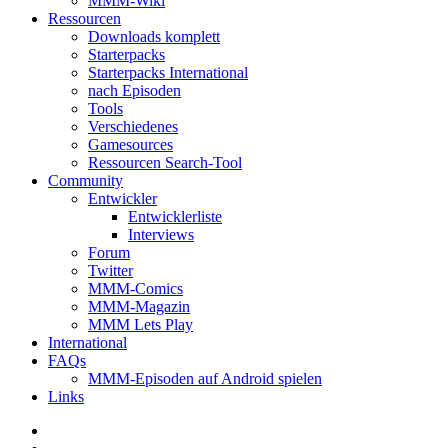
MMM-Wiki
Ressourcen
Downloads komplett
Starterpacks
Starterpacks International
nach Episoden
Tools
Verschiedenes
Gamesources
Ressourcen Search-Tool
Community
Entwickler
Entwicklerliste
Interviews
Forum
Twitter
MMM-Comics
MMM-Magazin
MMM Lets Play
International
FAQs
MMM-Episoden auf Android spielen
Links