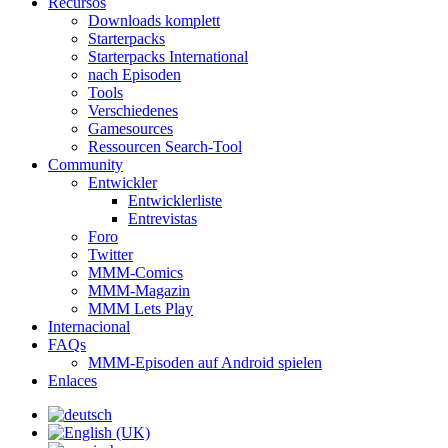
Recursos
Downloads komplett
Starterpacks
Starterpacks International
nach Episoden
Tools
Verschiedenes
Gamesources
Ressourcen Search-Tool
Community
Entwickler
Entwicklerliste
Entrevistas
Foro
Twitter
MMM-Comics
MMM-Magazin
MMM Lets Play
Internacional
FAQs
MMM-Episoden auf Android spielen
Enlaces