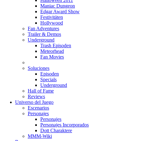
Halloween 2011
Maniac Dungeon
Edgar Award Show
Festivitäten
Hollywood
Fan Adventures
Trailer & Demos
Underground
Trash Episoden
Meteorhead
Fan Movies
Soluciones
Episoden
Specials
Underground
Hall of Fame
Reviews
Universo del Juego
Escenarios
Personajes
Personajes
Personajes Incorporados
Dott Charaktere
MMM-Wiki