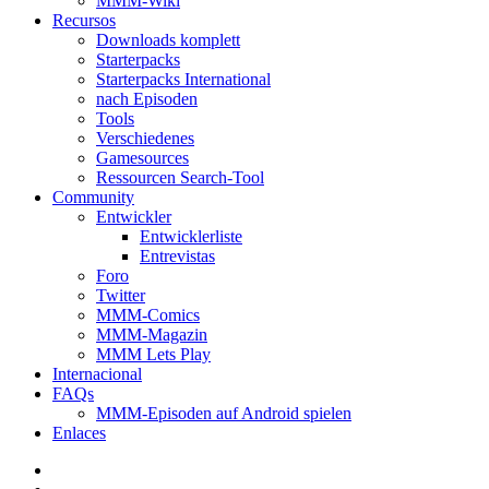
MMM-Wiki
Recursos
Downloads komplett
Starterpacks
Starterpacks International
nach Episoden
Tools
Verschiedenes
Gamesources
Ressourcen Search-Tool
Community
Entwickler
Entwicklerliste
Entrevistas
Foro
Twitter
MMM-Comics
MMM-Magazin
MMM Lets Play
Internacional
FAQs
MMM-Episoden auf Android spielen
Enlaces