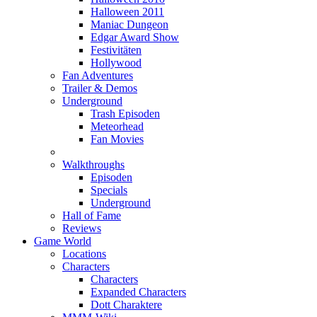
Halloween 2011
Maniac Dungeon
Edgar Award Show
Festivitäten
Hollywood
Fan Adventures
Trailer & Demos
Underground
Trash Episoden
Meteorhead
Fan Movies
Walkthroughs
Episoden
Specials
Underground
Hall of Fame
Reviews
Game World
Locations
Characters
Characters
Expanded Characters
Dott Charaktere