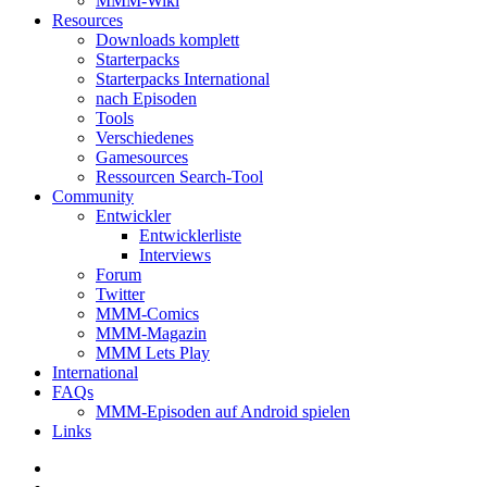
MMM-Wiki
Resources
Downloads komplett
Starterpacks
Starterpacks International
nach Episoden
Tools
Verschiedenes
Gamesources
Ressourcen Search-Tool
Community
Entwickler
Entwicklerliste
Interviews
Forum
Twitter
MMM-Comics
MMM-Magazin
MMM Lets Play
International
FAQs
MMM-Episoden auf Android spielen
Links