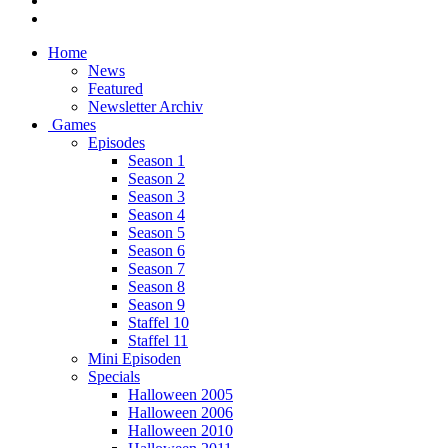
Home
News
Featured
Newsletter Archiv
Games
Episodes
Season 1
Season 2
Season 3
Season 4
Season 5
Season 6
Season 7
Season 8
Season 9
Staffel 10
Staffel 11
Mini Episoden
Specials
Halloween 2005
Halloween 2006
Halloween 2010