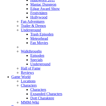
Halloween 2011
Maniac Dungeon
Edgar Award Show
Festivitäten
Hollywood
Fan Adventures
Trailer & Demos
Underground
Trash Episoden
Meteorhead
Fan Movies
Walkthroughs
Episoden
Specials
Underground
Hall of Fame
Reviews
Game World
Locations
Characters
Characters
Expanded Characters
Dott Charaktere
MMM-Wiki