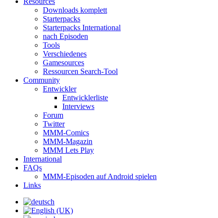
Resources
Downloads komplett
Starterpacks
Starterpacks International
nach Episoden
Tools
Verschiedenes
Gamesources
Ressourcen Search-Tool
Community
Entwickler
Entwicklerliste
Interviews
Forum
Twitter
MMM-Comics
MMM-Magazin
MMM Lets Play
International
FAQs
MMM-Episoden auf Android spielen
Links