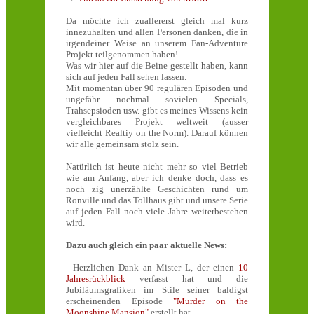
Da möchte ich zuallererst gleich mal kurz
innezuhalten und allen Personen danken, die in
irgendeiner Weise an unserem Fan-Adventure
Projekt teilgenommen haben!
Was wir hier auf die Beine gestellt haben, kann
sich auf jeden Fall sehen lassen.
Mit momentan über 90 regulären Episoden und
ungefähr nochmal sovielen Specials,
Trahsepsioden usw. gibt es meines Wissens kein
vergleichbares Projekt weltweit (ausser
vielleicht Realtiy on the Norm). Darauf können
wir alle gemeinsam stolz sein.
Natürlich ist heute nicht mehr so viel Betrieb
wie am Anfang, aber ich denke doch, dass es
noch zig unerzählte Geschichten rund um
Ronville und das Tollhaus gibt und unsere Serie
auf jeden Fall noch viele Jahre weiterbestehen
wird.
Dazu auch gleich ein paar aktuelle News:
- Herzlichen Dank an Mister L, der einen
10
Jahresrückblick
verfasst hat und die
Jubiläumsgrafiken im Stile seiner baldigst
erscheinenden Episode
"Murder on the
Moonshine Mansion"
erstellt hat.