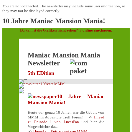
You are not connected. The newsletter may include some user information, so
they may not be displayed correctly.
10 Jahre Maniac Mansion Mania!
Du kannst die Grafiken nicht sehen?
» online anschauen.
Maniac Mansion Mania
Newsletter
5th EDition
10 Jahre Maniac
Mansion Mania!
Heute vor genau 10 Jahren war die Geburt von
MMM im Adventure Treff Forum! ->
Thread
zu Episode 1 von LucasFan
und hier die
Vorgeschichte dazu
->
Thread zur Entstehung von MMM