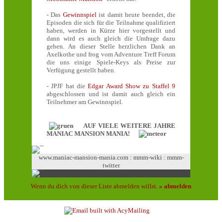
- Das
Gewinnspiel
ist damit heute beendet, die
Episoden die sich für die Teilnahme qualifiziert
haben, werden in Kürze hier vorgestellt und
dann wird es auch gleich die Umfrage dazu
geben. An dieser Stelle herzlichen Dank an
Axelkothe und frog vom Adventure Treff Forum
die uns einige Spiele-Keys als Preise zur
Verfügung gestellt haben.
- JPJF hat die
Edgar Award Show zu Staffel 9
abgeschlossen und ist damit auch gleich ein
Teilnehmer am Gewinnspiel.
AUF VIELE WEITERE JAHRE
MANIAC MANSION MANIA!
www.maniac-mansion-mania.com
:
mmm-wiki
:
mmm-
twitter
Wenn du dich von dieser Liste abmelden willst.
» abmelden