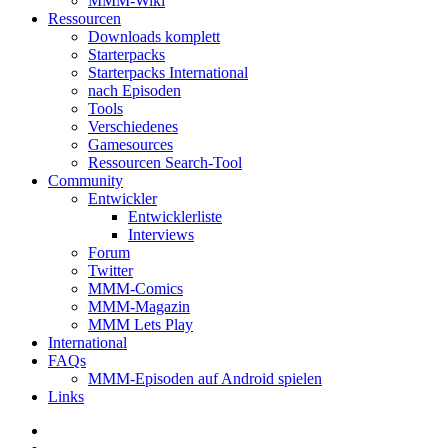
MMM-Wiki
Ressourcen
Downloads komplett
Starterpacks
Starterpacks International
nach Episoden
Tools
Verschiedenes
Gamesources
Ressourcen Search-Tool
Community
Entwickler
Entwicklerliste
Interviews
Forum
Twitter
MMM-Comics
MMM-Magazin
MMM Lets Play
International
FAQs
MMM-Episoden auf Android spielen
Links