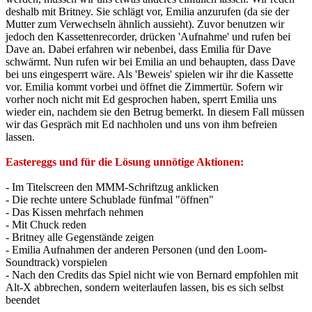
deshalb mit Britney. Sie schlägt vor, Emilia anzurufen (da sie der
Mutter zum Verwechseln ähnlich aussieht). Zuvor benutzen wir
jedoch den Kassettenrecorder, drücken 'Aufnahme' und rufen bei
Dave an. Dabei erfahren wir nebenbei, dass Emilia für Dave
schwärmt. Nun rufen wir bei Emilia an und behaupten, dass Dave
bei uns eingesperrt wäre. Als 'Beweis' spielen wir ihr die Kassette
vor. Emilia kommt vorbei und öffnet die Zimmertür. Sofern wir
vorher noch nicht mit Ed gesprochen haben, sperrt Emilia uns
wieder ein, nachdem sie den Betrug bemerkt. In diesem Fall müssen
wir das Gespräch mit Ed nachholen und uns von ihm befreien
lassen.
Eastereggs und für die Lösung unnötige Aktionen:
- Im Titelscreen den MMM-Schriftzug anklicken
- Die rechte untere Schublade fünfmal "öffnen"
- Das Kissen mehrfach nehmen
- Mit Chuck reden
- Britney alle Gegenstände zeigen
- Emilia Aufnahmen der anderen Personen (und den Loom-
Soundtrack) vorspielen
- Nach den Credits das Spiel nicht wie von Bernard empfohlen mit
Alt-X abbrechen, sondern weiterlaufen lassen, bis es sich selbst
beendet