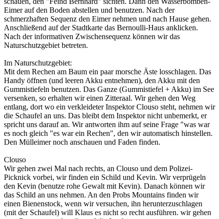
schauen, den "Feind Bernhard" sichten. Dann den Wasserbomben-
Eimer auf den Boden abstellen und benutzen. Nach der
schmerzhaften Sequenz den Eimer nehmen und nach Hause gehen.
Anschließend auf der Stadtkarte das Bernoulli-Haus anklicken.
Nach der informativen Zwischensequenz können wir das
Naturschutzgebiet betreten.
Im Naturschutzgebiet:
Mit dem Rechen am Baum ein paar morsche Äste losschlagen. Das
Handy öffnen (und leeren Akku entnehmen), den Akku mit den
Gummistiefeln benutzen. Das Ganze (Gummistiefel + Akku) im See
versenken, so erhalten wir einen Zitteraal. Wir gehen den Weg
entlang, dort wo ein verkleideter Inspektor Clouso steht, nehmen wir
die Schaufel an uns. Das bleibt dem Inspektor nicht unbemerkt, er
spricht uns darauf an. Wir antworten ihm auf seine Frage "was war
es noch gleich "es war ein Rechen", den wir automatisch hinstellen.
Den Mülleimer noch anschauen und Faden finden.
Clouso
Wir gehen zwei Mal nach rechts, an Clouso und dem Polizei-
Picknick vorbei, wir finden ein Schild und Kevin. Wir verprügeln
den Kevin (benutze rohe Gewalt mit Kevin). Danach können wir
das Schild an uns nehmen. An den Probs Mountains finden wir
einen Bienenstock, wenn wir versuchen, ihn herunterzuschlagen
(mit der Schaufel) will Klaus es nicht so recht ausführen. wir gehen