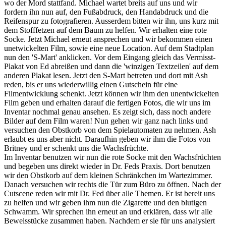
wo der Mord stattfand. Michael wartet breits auf uns und wir
fordern ihn nun auf, den Fußabdruck, den Handabdruck und die
Reifenspur zu fotografieren. Ausserdem bitten wir ihn, uns kurz mit
dem Stofffetzen auf dem Baum zu helfen. Wir erhalten eine rote
Socke. Jetzt Michael erneut ansprechen und wir bekommen einen
unetwickelten Film, sowie eine neue Location. Auf dem Stadtplan
nun den 'S-Mart' anklicken. Vor dem Eingang gleich das Vermisst-
Plakat von Ed abreißen und dann die 'winzigen Textzeilen' auf dem
anderen Plakat lesen. Jetzt den S-Mart betreten und dort mit Ash
reden, bis er uns wiederwillig einen Gutschein für eine
Filmentwicklung schenkt. Jetzt können wir ihm den unentwickelten
Film geben und erhalten darauf die fertigen Fotos, die wir uns im
Inventar nochmal genau ansehen. Es zeigt sich, dass noch andere
Bilder auf dem Film waren! Nun gehen wir ganz nach links und
versuchen den Obstkorb von dem Spielautomaten zu nehmen. Ash
erlaubt es uns aber nicht. Daraufhin geben wir ihm die Fotos von
Britney und er schenkt uns die Wachsfrüchte.
Im Inventar benutzen wir nun die rote Socke mit den Wachsfrüchten
und begeben uns direkt wieder in Dr. Feds Praxis. Dort benutzen
wir den Obstkorb auf dem kleinen Schränkchen im Wartezimmer.
Danach versuchen wir rechts die Tür zum Büro zu öffnen. Nach der
Cutscene reden wir mit Dr. Fed über alle Themen. Er ist bereit uns
zu helfen und wir geben ihm nun die Zigarette und den blutigen
Schwamm. Wir sprechen ihn erneut an und erklären, dass wir alle
Beweisstücke zusammen haben. Nachdem er sie für uns analysiert