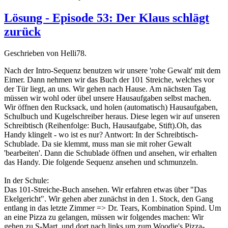
Lösung - Episode 53: Der Klaus schlägt
zurück
Geschrieben von Helli78.
Nach der Intro-Sequenz benutzen wir unsere 'rohe Gewalt' mit dem
Eimer. Dann nehmen wir das Buch der 101 Streiche, welches vor
der Tür liegt, an uns. Wir gehen nach Hause. Am nächsten Tag
müssen wir wohl oder übel unsere Hausaufgaben selbst machen.
Wir öffnen den Rucksack, und holen (automatisch) Hausaufgaben,
Schulbuch und Kugelschreiber heraus. Diese legen wir auf unseren
Schreibtisch (Reihenfolge: Buch, Hausaufgabe, Stift).Oh, das
Handy klingelt - wo ist es nur? Antwort: In der Schreibtisch-
Schublade. Da sie klemmt, muss man sie mit roher Gewalt
'bearbeiten'. Dann die Schublade öffnen und ansehen, wir erhalten
das Handy. Die folgende Sequenz ansehen und schmunzeln.
In der Schule:
Das 101-Streiche-Buch ansehen. Wir erfahren etwas über "Das
Ekelgericht". Wir gehen aber zunächst in den 1. Stock, den Gang
entlang in das letzte Zimmer => Dr. Tears, Kombination Spind. Um
an eine Pizza zu gelangen, müssen wir folgendes machen: Wir
gehen zu S-Mart, und dort nach links um zum Woodie's Pizza-