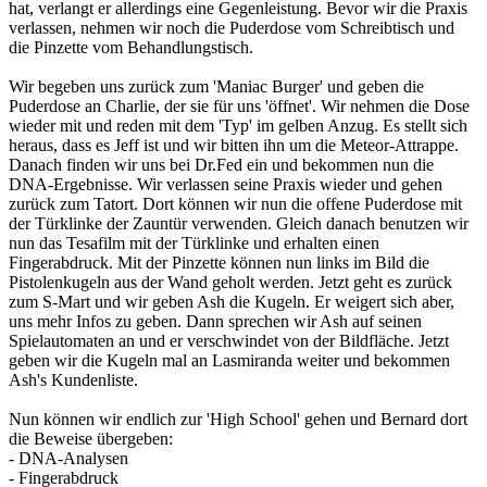
hat, verlangt er allerdings eine Gegenleistung. Bevor wir die Praxis
verlassen, nehmen wir noch die Puderdose vom Schreibtisch und
die Pinzette vom Behandlungstisch.
Wir begeben uns zurück zum 'Maniac Burger' und geben die
Puderdose an Charlie, der sie für uns 'öffnet'. Wir nehmen die Dose
wieder mit und reden mit dem 'Typ' im gelben Anzug. Es stellt sich
heraus, dass es Jeff ist und wir bitten ihn um die Meteor-Attrappe.
Danach finden wir uns bei Dr.Fed ein und bekommen nun die
DNA-Ergebnisse. Wir verlassen seine Praxis wieder und gehen
zurück zum Tatort. Dort können wir nun die offene Puderdose mit
der Türklinke der Zauntür verwenden. Gleich danach benutzen wir
nun das Tesafilm mit der Türklinke und erhalten einen
Fingerabdruck. Mit der Pinzette können nun links im Bild die
Pistolenkugeln aus der Wand geholt werden. Jetzt geht es zurück
zum S-Mart und wir geben Ash die Kugeln. Er weigert sich aber,
uns mehr Infos zu geben. Dann sprechen wir Ash auf seinen
Spielautomaten an und er verschwindet von der Bildfläche. Jetzt
geben wir die Kugeln mal an Lasmiranda weiter und bekommen
Ash's Kundenliste.
Nun können wir endlich zur 'High School' gehen und Bernard dort
die Beweise übergeben:
- DNA-Analysen
- Fingerabdruck