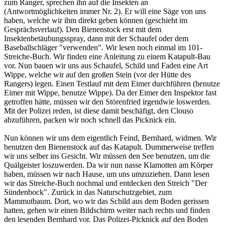
zum Ranger, sprechen ihn auf die Insekten an
(Antwortmöglichkeiten immer Nr. 2). Er will eine Säge von uns
haben, welche wir ihm direkt geben können (geschieht im
Gesprächsverlauf). Den Bienenstock erst mit dem
Insektenbetäubungsspray, dann mit der Schaufel oder dem
Baseballschläger "verwenden". Wir lesen noch einmal im 101-
Streiche-Buch. Wir finden eine Anleitung zu einem Katapult-Bau
vor. Nun bauen wir uns aus Schaufel, Schild und Faden eine Art
Wippe, welche wir auf den großen Stein (vor der Hütte des
Rangers) legen. Einen Testlauf mit dem Eimer durchführen (benutze
Eimer mit Wippe, benutze Wippe). Da der Eimer den Inspektor fast
getroffen hätte, müssen wir den Störenfried irgendwie loswerden.
Mit der Polizei reden, ist diese damit beschäfigt, den Clouso
abzuführen, packen wir noch schnell das Picknick ein.
Nun können wir uns dem eigentlich Feind, Bernhard, widmen. Wir
benutzen den Bienenstock auf das Katapult. Dummerweise treffen
wir uns selber ins Gesicht. Wir müssen den See benutzen, um die
Quälgeister loszuwerden. Da wir nun nasse Klamotten am Körper
haben, müssen wir nach Hause, um uns umzuziehen. Dann lesen
wir das Streiche-Buch nochmal und entdecken den Streich "Der
Sündenbock". Zurück in das Naturschutzgebiet, zum
Mammutbaum. Dort, wo wir das Schild aus dem Boden gerissen
hatten, gehen wir einen Bildschirm weiter nach rechts und finden
den lesenden Bernhard vor. Das Polizei-Picknick auf den Boden