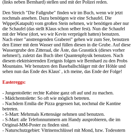
(links neben Bernhard) stellen und mit der Polizei reden.
Den Streich "Die Fallgrube" finden wir im Buch, wenn wir jetzt
nochmals ansehen. Dazu benötigen wir eine Schaufel. Die
Wippe(Katapult) vom großen Stein nehmen, wir benötigen aber nur
die Schaufel (das stellt Klaus schon selber fest). Nun die Schaufel
mit der Wiese (dort, wo wir Kevin verprügelt hatten) benutzen.
Nach einer "anstrengenden Graberei" gehen wir zum See, benutzen
den Eimer mit dem Wasser und füllen diesen in die Grube. Auf diese
Wassergrube den Zitteraal, die Äste, das Grasstück (dieses vorher
nehmen!), zuletzt das Buch über Quantenphysik benutzen. Nach
diesem elektrisierenden Ereignis folgen wir Bernhard zu den Probs
Mountains. Wir benutzen den Baseballschläger mit der Höhle und
sehen nun das Ende des Klaus' , ich meine, das Ende der Folge!
Eastereggs:
- Jungentoilette: rechte Kabine ganz oft auf und zu machen.
- Mädchentoilette: So oft wie möglich betreten.
- Nachdem Emilia die Pizza gegessen hat, nochmal die Kantine
betreten.
- S-Mart: Mehrmals Kettensäge nehmen und benutzen.
- S-Mart: alle Telefonnummern am Handy ausprobieren, die im
Original-MM-Poster zu finden sind.
- Naturschutzgebiet: Vitrinenschlüssel mit Mond, bzw. Todesstern