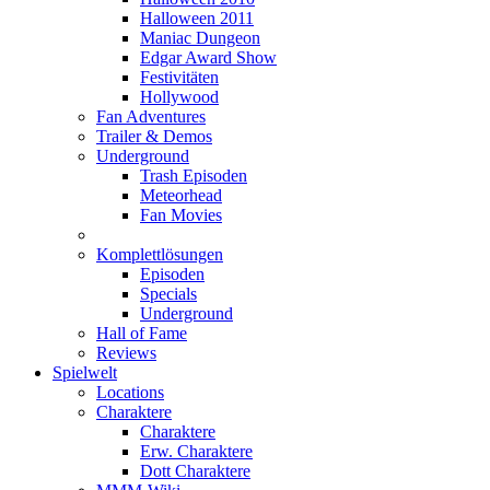
Halloween 2011
Maniac Dungeon
Edgar Award Show
Festivitäten
Hollywood
Fan Adventures
Trailer & Demos
Underground
Trash Episoden
Meteorhead
Fan Movies
Komplettlösungen
Episoden
Specials
Underground
Hall of Fame
Reviews
Spielwelt
Locations
Charaktere
Charaktere
Erw. Charaktere
Dott Charaktere