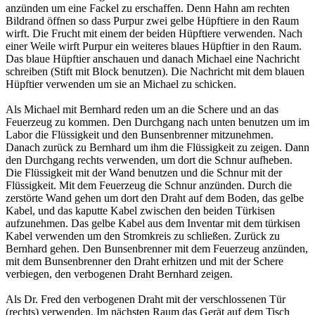
anzünden um eine Fackel zu erschaffen. Denn Hahn am rechten
Bildrand öffnen so dass Purpur zwei gelbe Hüpftiere in den Raum
wirft. Die Frucht mit einem der beiden Hüpftiere verwenden. Nach
einer Weile wirft Purpur ein weiteres blaues Hüpftier in den Raum.
Das blaue Hüpftier anschauen und danach Michael eine Nachricht
schreiben (Stift mit Block benutzen). Die Nachricht mit dem blauen
Hüpftier verwenden um sie an Michael zu schicken.
Als Michael mit Bernhard reden um an die Schere und an das
Feuerzeug zu kommen. Den Durchgang nach unten benutzen um im
Labor die Flüssigkeit und den Bunsenbrenner mitzunehmen.
Danach zurück zu Bernhard um ihm die Flüssigkeit zu zeigen. Dann
den Durchgang rechts verwenden, um dort die Schnur aufheben.
Die Flüssigkeit mit der Wand benutzen und die Schnur mit der
Flüssigkeit. Mit dem Feuerzeug die Schnur anzünden. Durch die
zerstörte Wand gehen um dort den Draht auf dem Boden, das gelbe
Kabel, und das kaputte Kabel zwischen den beiden Türkisen
aufzunehmen. Das gelbe Kabel aus dem Inventar mit dem türkisen
Kabel verwenden um den Stromkreis zu schließen. Zurück zu
Bernhard gehen. Den Bunsenbrenner mit dem Feuerzeug anzünden,
mit dem Bunsenbrenner den Draht erhitzen und mit der Schere
verbiegen, den verbogenen Draht Bernhard zeigen.
Als Dr. Fred den verbogenen Draht mit der verschlossenen Tür
(rechts) verwenden. Im nächsten Raum das Gerät auf dem Tisch