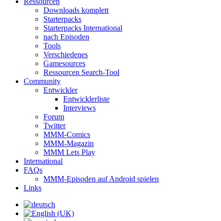
Ressourcen
Downloads komplett
Starterpacks
Starterpacks International
nach Episoden
Tools
Verschiedenes
Gamesources
Ressourcen Search-Tool
Community
Entwickler
Entwicklerliste
Interviews
Forum
Twitter
MMM-Comics
MMM-Magazin
MMM Lets Play
International
FAQs
MMM-Episoden auf Android spielen
Links