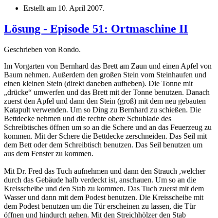
Erstellt am
10. April 2007
.
Lösung - Episode 51: Ortmaschine II
Geschrieben von Rondo.
Im Vorgarten von Bernhard das Brett am Zaun und einen Apfel von
Baum nehmen. Außerdem den großen Stein vom Steinhaufen und
einen kleinen Stein (direkt daneben aufheben). Die Tonne mit
„drücke“ umwerfen und das Brett mit der Tonne benutzen. Danach
zuerst den Apfel und dann den Stein (groß) mit dem neu gebauten
Katapult verwenden. Um so Ding zu Bernhard zu schießen. Die
Bettdecke nehmen und die rechte obere Schublade des
Schreibtisches öffnen um so an die Schere und an das Feuerzeug zu
kommen. Mit der Schere die Bettdecke zerschneiden. Das Seil mit
dem Bett oder dem Schreibtisch benutzen. Das Seil benutzen um
aus dem Fenster zu kommen.
Mit Dr. Fred das Tuch aufnehmen und dann den Strauch ,welcher
durch das Gebäude halb verdeckt ist, anschauen. Um so an die
Kreisscheibe und den Stab zu kommen. Das Tuch zuerst mit dem
Wasser und dann mit dem Podest benutzen. Die Kreisscheibe mit
dem Podest benutzen um die Tür erscheinen zu lassen, die Tür
öffnen und hindurch gehen. Mit den Streichhölzer den Stab