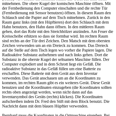
mitnehmen. Die obere Kugel der komischen Maschine öffnen. Mit
der Fernbedienung den Computer einschalten und die rechte Tür
(Fernbedienung mit Sensor benutzen) öffnen. In diesem Raum den
Schlauch und die Papier auf dem Tisch mitnehmen. Zurück in den
Raum ganz links (mit den Hüpftieren) dort den Schlauch mit dem
Hahn benutzen, den Hahn dann öffnen. In den mittleren Raum
gehen, dort das Rohr mit den Streichhölzer anzünden. Am Feuer die
Kreisscheibe erhitzen so dass sie formbar wird. Im rechten Raum
sind rechts an der Tür drei Zeichen. Den Matsch mit dem obersten
Zeichen verwenden um an ein Dreieck zu kommen. Das Dreieck
auf die Stelle auf dem Tisch legen wo vorher die Papiere lagen. Die
Radioaktive Substanz aufnehmen und nach links gehen. Dort die
Substanz in die oberste Kugel der seltsamen Maschine füllen. Der
Computer explodiert und in dem Schrott liegt ein Gefäß. Die
radioaktive Substanz in das Gefäß füllen um eine Batterie zu
erschaffen. Diese Batterie mit dem Gerät aus dem Inventar
verwenden. Das Gerät anschauen um an die Koordinaten zu
kommen, im rechten Raum gibt es ein weiteres Gerät. Diese Gerät
benutzen und die Koordinaten einzugeben (die Koordinaten sollten
rechts oben angezeigt werden, wenn nicht dann auf das
Inventarsymbol des Geräts (rechts) klicken). Die Koordinaten
aufschreiben indem Dr. Fred den Stift mit dem Block benutzt. Die
Nachricht dann mit dem blauen Hüpftier verwenden.
Bernhard muss die Koordinaten in die Ortmaschine eingeben. Bei