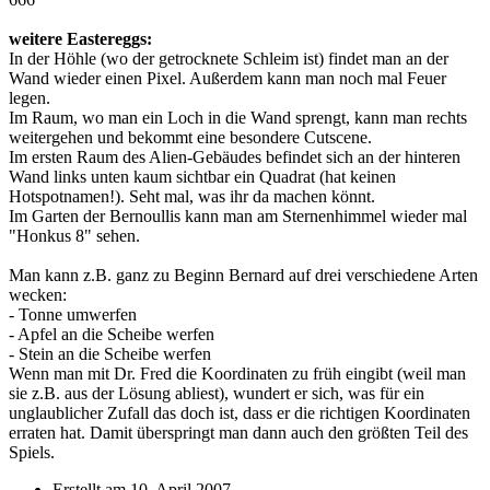
weitere Eastereggs:
In der Höhle (wo der getrocknete Schleim ist) findet man an der
Wand wieder einen Pixel. Außerdem kann man noch mal Feuer
legen.
Im Raum, wo man ein Loch in die Wand sprengt, kann man rechts
weitergehen und bekommt eine besondere Cutscene.
Im ersten Raum des Alien-Gebäudes befindet sich an der hinteren
Wand links unten kaum sichtbar ein Quadrat (hat keinen
Hotspotnamen!). Seht mal, was ihr da machen könnt.
Im Garten der Bernoullis kann man am Sternenhimmel wieder mal
"Honkus 8" sehen.
Man kann z.B. ganz zu Beginn Bernard auf drei verschiedene Arten
wecken:
- Tonne umwerfen
- Apfel an die Scheibe werfen
- Stein an die Scheibe werfen
Wenn man mit Dr. Fred die Koordinaten zu früh eingibt (weil man
sie z.B. aus der Lösung abliest), wundert er sich, was für ein
unglaublicher Zufall das doch ist, dass er die richtigen Koordinaten
erraten hat. Damit überspringt man dann auch den größten Teil des
Spiels.
Erstellt am
10. April 2007
.