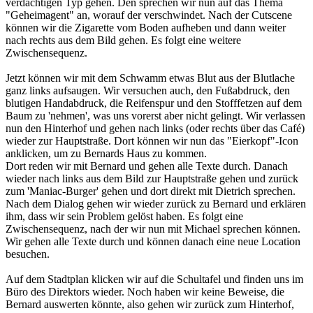
verdächtigen Typ gehen. Den sprechen wir nun auf das Thema
"Geheimagent" an, worauf der verschwindet. Nach der Cutscene
können wir die Zigarette vom Boden aufheben und dann weiter
nach rechts aus dem Bild gehen. Es folgt eine weitere
Zwischensequenz.
Jetzt können wir mit dem Schwamm etwas Blut aus der Blutlache
ganz links aufsaugen. Wir versuchen auch, den Fußabdruck, den
blutigen Handabdruck, die Reifenspur und den Stofffetzen auf dem
Baum zu 'nehmen', was uns vorerst aber nicht gelingt. Wir verlassen
nun den Hinterhof und gehen nach links (oder rechts über das Café)
wieder zur Hauptstraße. Dort können wir nun das "Eierkopf"-Icon
anklicken, um zu Bernards Haus zu kommen.
Dort reden wir mit Bernard und gehen alle Texte durch. Danach
wieder nach links aus dem Bild zur Hauptstraße gehen und zurück
zum 'Maniac-Burger' gehen und dort direkt mit Dietrich sprechen.
Nach dem Dialog gehen wir wieder zurück zu Bernard und erklären
ihm, dass wir sein Problem gelöst haben. Es folgt eine
Zwischensequenz, nach der wir nun mit Michael sprechen können.
Wir gehen alle Texte durch und können danach eine neue Location
besuchen.
Auf dem Stadtplan klicken wir auf die Schultafel und finden uns im
Büro des Direktors wieder. Noch haben wir keine Beweise, die
Bernard auswerten könnte, also gehen wir zurück zum Hinterhof,