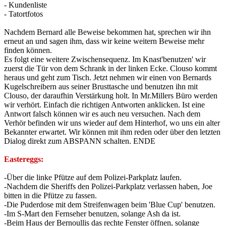
- Kundenliste
- Tatortfotos
Nachdem Bernard alle Beweise bekommen hat, sprechen wir ihn
erneut an und sagen ihm, dass wir keine weitern Beweise mehr
finden können.
Es folgt eine weitere Zwischensequenz. Im Knast'benutzen' wir
zuerst die Tür von dem Schrank in der linken Ecke. Clouso kommt
heraus und geht zum Tisch. Jetzt nehmen wir einen von Bernards
Kugelschreibern aus seiner Brusttasche und benutzen ihn mit
Clouso, der daraufhin Verstärkung holt. In Mr.Millers Büro werden
wir verhört. Einfach die richtigen Antworten anklicken. Ist eine
Antwort falsch können wir es auch neu versuchen. Nach dem
Verhör befinden wir uns wieder auf dem Hinterhof, wo uns ein alter
Bekannter erwartet. Wir können mit ihm reden oder über den letzten
Dialog direkt zum ABSPANN schalten. ENDE
Eastereggs:
-Über die linke Pfütze auf dem Polizei-Parkplatz laufen.
-Nachdem die Sheriffs den Polizei-Parkplatz verlassen haben, Joe
bitten in die Pfütze zu fassen.
-Die Puderdose mit dem Streifenwagen beim 'Blue Cup' benutzen.
-Im S-Mart den Fernseher benutzen, solange Ash da ist.
-Beim Haus der Bernoullis das rechte Fenster öffnen, solange