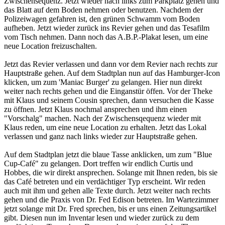
Zwischensequenz. Jetzt wieder nach links zum Parkplatz gehen und
das Blatt auf dem Boden nehmen oder benutzen. Nachdem der
Polizeiwagen gefahren ist, den grünen Schwamm vom Boden
aufheben. Jetzt wieder zurück ins Revier gehen und das Tesafilm
vom Tisch nehmen. Dann noch das A.B.P.-Plakat lesen, um eine
neue Location freizuschalten.
Jetzt das Revier verlassen und dann vor dem Revier nach rechts zur
Hauptstraße gehen. Auf dem Stadtplan nun auf das Hamburger-Icon
klicken, um zum 'Maniac Burger' zu gelangen. Hier nun direkt
weiter nach rechts gehen und die Einganstür öffen. Vor der Theke
mit Klaus und seinem Cousin sprechen, dann versuchen die Kasse
zu öffnen. Jetzt Klaus nochmal ansprechen und ihm einen
"Vorschalg" machen. Nach der Zwischensqequenz wieder mit
Klaus reden, um eine neue Location zu erhalten. Jetzt das Lokal
verlassen und ganz nach links wieder zur Hauptstraße gehen.
Auf dem Stadtplan jetzt die blaue Tasse anklicken, um zum "Blue
Cup-Café" zu gelangen. Dort treffen wir endlich Curtis und
Hobbes, die wir direkt ansprechen. Solange mit Ihnen reden, bis sie
das Café betreten und ein verdächtiger Typ erscheint. Wir reden
auch mit ihm und gehen alle Texte durch. Jetzt weiter nach rechts
gehen und die Praxis von Dr. Fed Edison betreten. Im Wartezimmer
jetzt solange mit Dr. Fred sprechen, bis er uns einen Zeitungsartikel
gibt. Diesen nun im Inventar lesen und wieder zurück zu dem