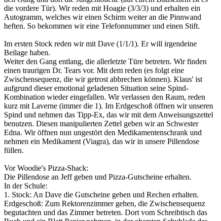
die vordere Tür). Wir reden mit Hoagie (3/3/3) und erhalten ein
Autogramm, welches wir einen Schirm weiter an die Pinnwand
heften. So bekommen wir eine Telefonnummer und einen Stift.
Im ersten Stock reden wir mit Dave (1/1/1). Er will irgendeine
Beilage haben.
Weiter den Gang entlang, die allerletzte Türe betreten. Wir finden
einen traurigen Dr. Tears vor. Mit dem reden (es folgt eine
Zwischensequenz, die wir getrost abbrechen können). Klaus' ist
aufgrund dieser emotional geladenen Situation seine Spind-
Kombination wieder eingefallen. Wir verlassen den Raum, reden
kurz mit Laverne (immer die 1). Im Erdgeschoß öffnen wir unseren
Spind und nehmen das Tipp-Ex, das wir mit dem Anweisungszettel
benutzen. Diesen manipulierten Zettel geben wir an Schwester
Edna. Wir öffnen nun ungestört den Medikamentenschrank und
nehmen ein Medikament (Viagra), das wir in unsere Pillendose
füllen.
Vor Woodie's Pizza-Shack:
Die Pillendose an Jeff geben und Pizza-Gutscheine erhalten.
In der Schule:
1. Stock: An Dave die Gutscheine geben und Rechen erhalten.
Erdgeschoß: Zum Rektorenzimmer gehen, die Zwischensequenz
begutachten und das Zimmer betreten. Dort vom Schreibtisch das