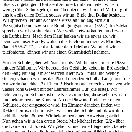
Shack zu gelangen. Dort steht Achmed, mit dem reden wir ein
wenig (über Schutzgeld), dann "benutzen" wir ihn drei Mal; er gibt
uns jeweils einen Dollar, sodass wir am Ende drei Dollar besitzen.
Wir sprechen Jeff auf Achmeds Pizza an und zugleich auf
Pizzagutscheine bzw. seine Beruhigungspillen an (3/2/2). Im S-Mart
sprechen wir Lasmiranda an. Wir wollen etwas kaufen, und zwar
die Luftballons. Nach dem Kauf lenken wir sie etwas ab, wir
benutzen unser Handy, wählen die Telefonnummer des Marktes
(lautet 555-7177 , steht auf/unter dem Telefon). Während wir
telefonieren, können wir uns einen Gummistiefel nehmen.
Vor der Schule gehen wir 'nach rechts'. Wir benutzen unsere Pizza
mit der Mülltonne. Wir betreten das Gebäude, gehen im Erdgeschoß
den Gang entlang, am schwarzen Brett (wo Emilia und Wendy
stehen) schauen wir uns das Plakat über den Schulball an (immer die
Antwortmöglichkeit 2). Einen Bildschirm weiter rechts benutzen wir
unsere rohe Gewalt mit der Lehrerzimmer-Tür (die erste). Wir
betreten es, im Schrank ist eine Kiste zu finden, diese sehen wir an
und bekommen eine Kamera. An der Pinwand finden wir einen
Schlüssel, der eingesteckt wird. Im Zimmer daneben finden wir
Rektor Harris, mit ihm reden wir über die Schule und ob wir ihm
behilflich sein können. Wir bekommen einen Anweisungszettel.
Nun gehen wir in den ersten Stock. Mit Michael reden (2/2 - über
die Kamera und Fotos). Wir gehen schnell eine Etage tiefer, betreten
den Gang und dort die Jungentoilette (auf eurem Bildschirm ist es