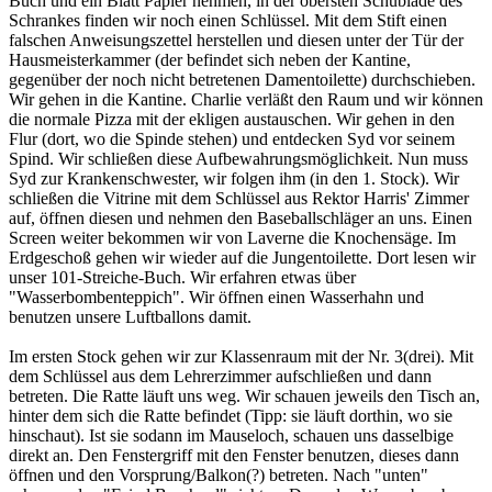
Buch und ein Blatt Papier nehmen, in der obersten Schublade des
Schrankes finden wir noch einen Schlüssel. Mit dem Stift einen
falschen Anweisungszettel herstellen und diesen unter der Tür der
Hausmeisterkammer (der befindet sich neben der Kantine,
gegenüber der noch nicht betretenen Damentoilette) durchschieben.
Wir gehen in die Kantine. Charlie verläßt den Raum und wir können
die normale Pizza mit der ekligen austauschen. Wir gehen in den
Flur (dort, wo die Spinde stehen) und entdecken Syd vor seinem
Spind. Wir schließen diese Aufbewahrungsmöglichkeit. Nun muss
Syd zur Krankenschwester, wir folgen ihm (in den 1. Stock). Wir
schließen die Vitrine mit dem Schlüssel aus Rektor Harris' Zimmer
auf, öffnen diesen und nehmen den Baseballschläger an uns. Einen
Screen weiter bekommen wir von Laverne die Knochensäge. Im
Erdgeschoß gehen wir wieder auf die Jungentoilette. Dort lesen wir
unser 101-Streiche-Buch. Wir erfahren etwas über
"Wasserbombenteppich". Wir öffnen einen Wasserhahn und
benutzen unsere Luftballons damit.
Im ersten Stock gehen wir zur Klassenraum mit der Nr. 3(drei). Mit
dem Schlüssel aus dem Lehrerzimmer aufschließen und dann
betreten. Die Ratte läuft uns weg. Wir schauen jeweils den Tisch an,
hinter dem sich die Ratte befindet (Tipp: sie läuft dorthin, wo sie
hinschaut). Ist sie sodann im Mauseloch, schauen uns dasselbige
direkt an. Den Fenstergriff mit den Fenster benutzen, dieses dann
öffnen und den Vorsprung/Balkon(?) betreten. Nach "unten"