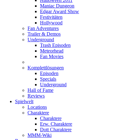
Halloween 2011
Maniac Dungeon
Edgar Award Show
Festivitäten
Hollywood
Fan Adventures
Trailer & Demos
Underground
Trash Episoden
Meteorhead
Fan Movies
Komplettlösungen
Episoden
Specials
Underground
Hall of Fame
Reviews
Spielwelt
Locations
Charaktere
Charaktere
Erw. Charaktere
Dott Charaktere
MMM-Wiki