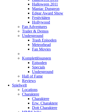
Halloween 2011
Maniac Dungeon
Edgar Award Show
Festivitäten
Hollywood
Fan Adventures
Trailer & Demos
Underground
Trash Episoden
Meteorhead
Fan Movies
Komplettlösungen
Episoden
Specials
Underground
Hall of Fame
Reviews
Spielwelt
Locations
Charaktere
Charaktere
Erw. Charaktere
Dott Charaktere