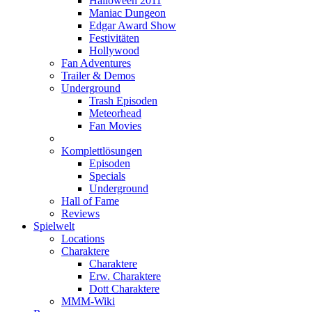
Halloween 2011
Maniac Dungeon
Edgar Award Show
Festivitäten
Hollywood
Fan Adventures
Trailer & Demos
Underground
Trash Episoden
Meteorhead
Fan Movies
Komplettlösungen
Episoden
Specials
Underground
Hall of Fame
Reviews
Spielwelt
Locations
Charaktere
Charaktere
Erw. Charaktere
Dott Charaktere
MMM-Wiki