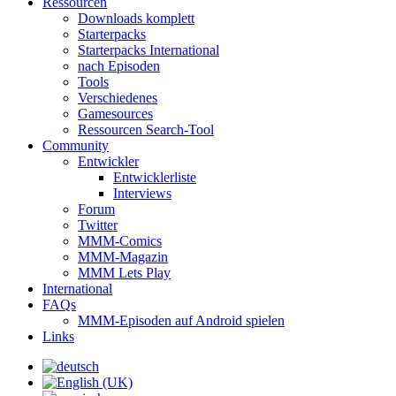
Ressourcen
Downloads komplett
Starterpacks
Starterpacks International
nach Episoden
Tools
Verschiedenes
Gamesources
Ressourcen Search-Tool
Community
Entwickler
Entwicklerliste
Interviews
Forum
Twitter
MMM-Comics
MMM-Magazin
MMM Lets Play
International
FAQs
MMM-Episoden auf Android spielen
Links