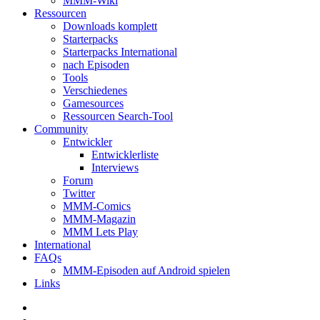
MMM-Wiki
Ressourcen
Downloads komplett
Starterpacks
Starterpacks International
nach Episoden
Tools
Verschiedenes
Gamesources
Ressourcen Search-Tool
Community
Entwickler
Entwicklerliste
Interviews
Forum
Twitter
MMM-Comics
MMM-Magazin
MMM Lets Play
International
FAQs
MMM-Episoden auf Android spielen
Links